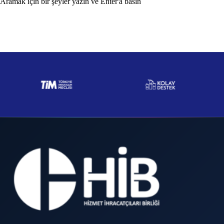
Aramak için bir şeyler yazın ve Enter'a basın