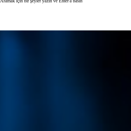
Aramak için bir şeyler yazın ve Enter'a basın