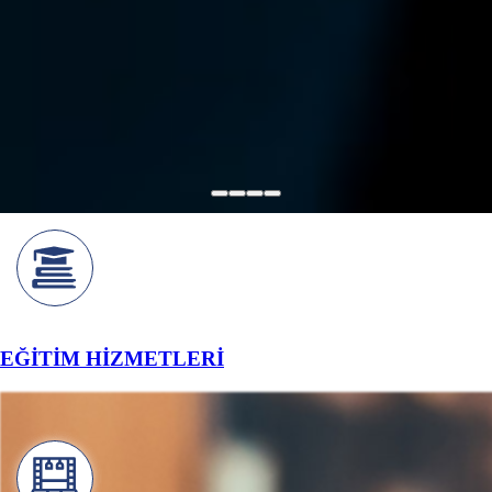
EĞİTİM HİZMETLERİ