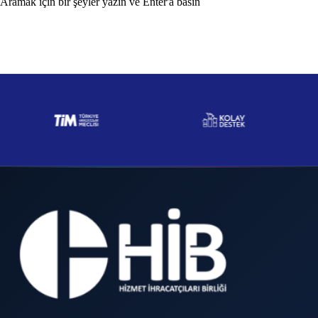
Aramak için bir şeyler yazın ve Enter'a basın