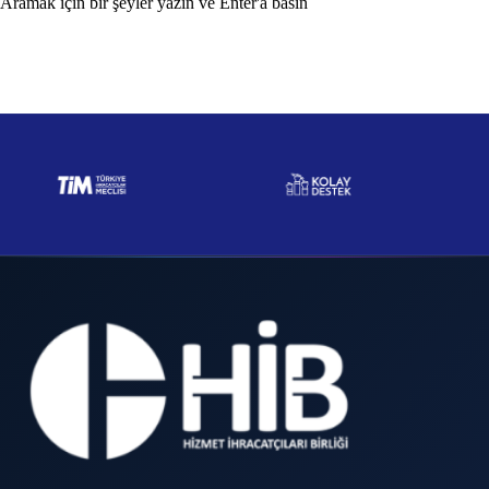
Aramak için bir şeyler yazın ve Enter'a basın