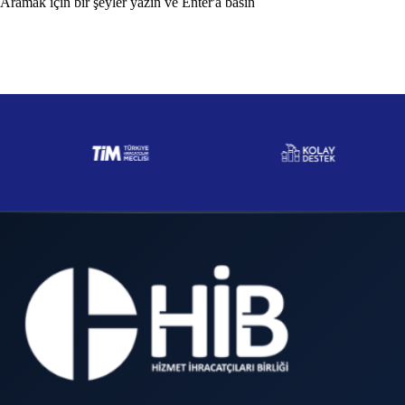
Aramak için bir şeyler yazın ve Enter'a basın