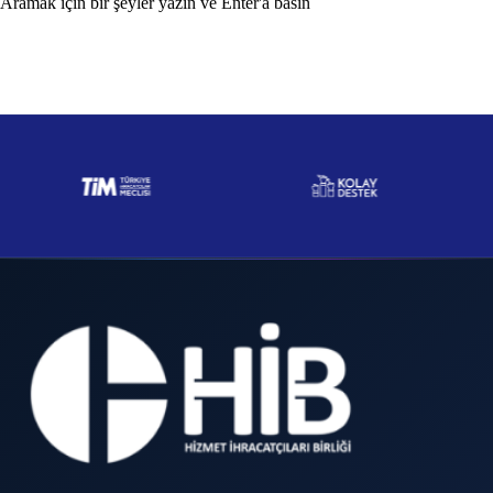
Aramak için bir şeyler yazın ve Enter'a basın