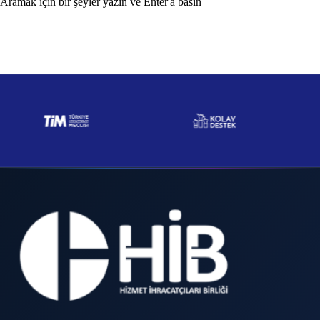
Aramak için bir şeyler yazın ve Enter'a basın