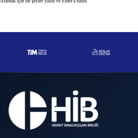
Aramak için bir şeyler yazın ve Enter'a basın