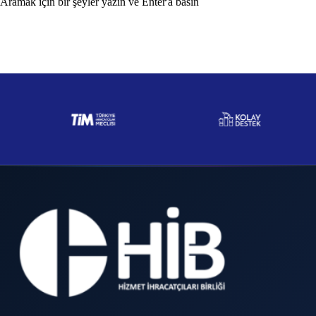
Aramak için bir şeyler yazın ve Enter'a basın