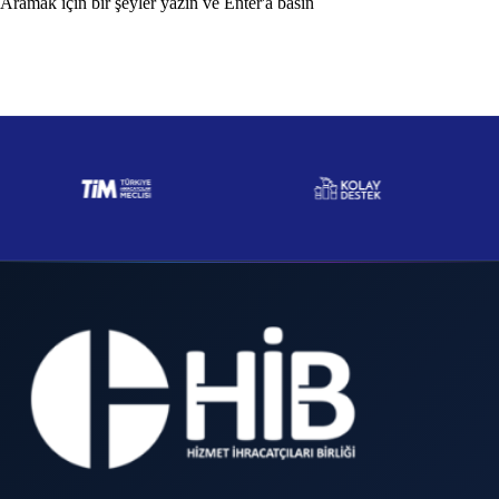
Aramak için bir şeyler yazın ve Enter'a basın