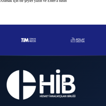
Aramak için bir şeyler yazın ve Enter'a basın