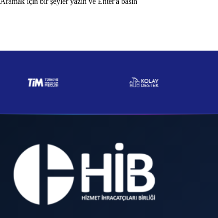
Aramak için bir şeyler yazın ve Enter'a basın