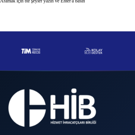
Aramak için bir şeyler yazın ve Enter'a basın