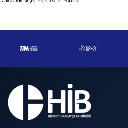
Aramak için bir şeyler yazın ve Enter'a basın