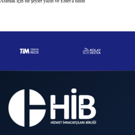
Aramak için bir şeyler yazın ve Enter'a basın